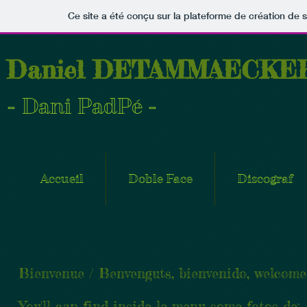
Ce site a été conçu sur la plateforme de création de s
Daniel DETAMMAECKE
- Dani PadPé -
Accueil
Doble Face
Discograf
Bienvenue / Benvenguts, bienvenido, welcome
You'll can find inside le menu some fotos de: