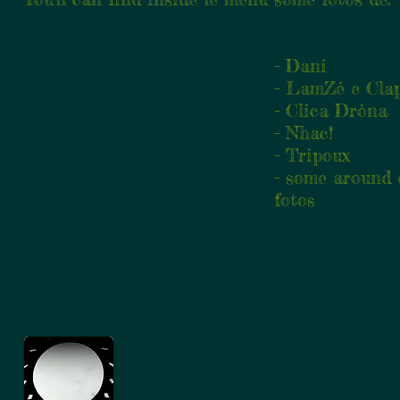
- Dani
- LamZé e Cla
- Clica Dròna
- Nhac!
- Tripoux
- some around 
fotos